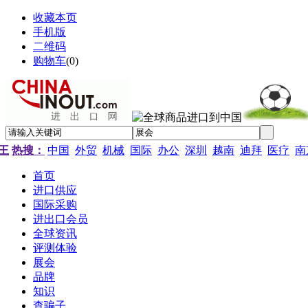
收藏本页
手机版
二维码
购物车
(
0
)
王
热搜：
中国
外贸
机械
国际
办公
深圳
越南
迪拜
医疗
南
首页
进口供应
国际采购
进出口会员
全球资讯
评测体验
展会
品牌
知识
查骗子