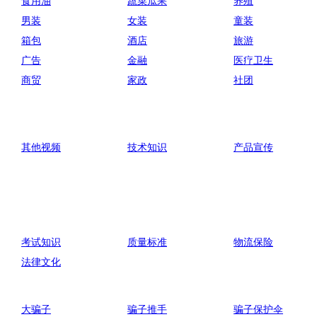
食用油
蔬菜瓜果
养殖
男装
女装
童装
箱包
酒店
旅游
广告
金融
医疗卫生
商贸
家政
社团
其他视频
技术知识
产品宣传
考试知识
质量标准
物流保险
法律文化
大骗子
骗子推手
骗子保护伞