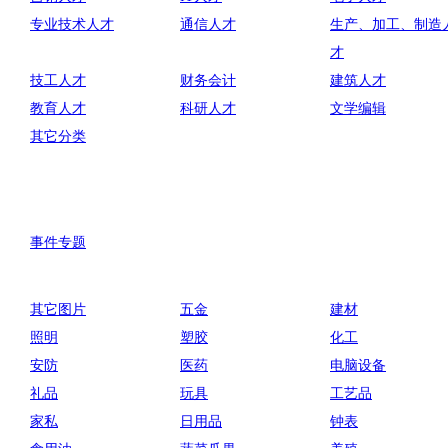
专业技术人才
通信人才
生产、加工、制造
才
技工人才
财务会计
建筑人才
教育人才
科研人才
文学编辑
其它分类
事件专题
其它图片
五金
建材
照明
塑胶
化工
安防
医药
电脑设备
礼品
玩具
工艺品
家私
日用品
钟表