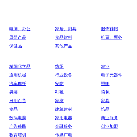
电脑、办公
家居、厨具
服饰鞋帽
母婴产品
食品饮料
机票、票务
保健品
其他产品
精细化学品
纺织
农业
通用机械
行业设备
电子元器件
汽车摩托
安防
照明
男装
鞋靴
箱包
日用百货
家纺
家具
食品
建筑建材
饰品
数码电脑
家用电器
商业服务
广告移民
金融服务
创业加盟
教育培训
传媒广电