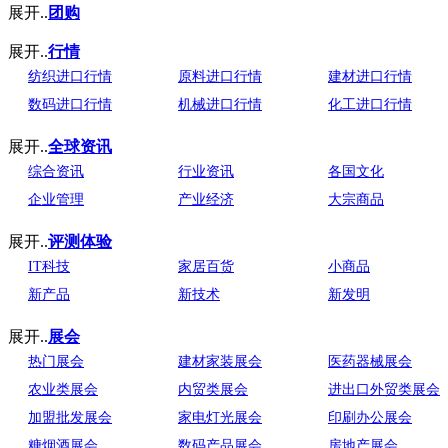
展开..
团购
展开..
行情
纺织进口行情
原料进口行情
建材进口行情
数码进口行情
机械进口行情
化工进口行情
展开..
全球资讯
综合资讯
行业资讯
各国文化
企业管理
产业经济
大宗商品
展开..
评测体验
IT科技
家居百货
小商品
新产品
新技术
新发明
展开..
展会
热门展会
建材家装展会
医药器械展会
农业类展会
内贸类展会
进出口外贸类展会
加盟批发展会
家电灯光展会
印刷办公展会
糖烟酒展会
数码产品展会
房地产展会