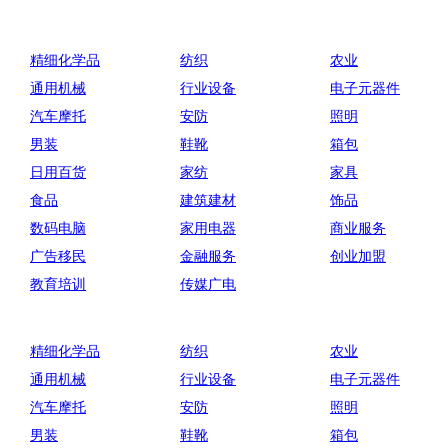
精细化学品
纺织
农业
通用机械
行业设备
电子元器件
汽车摩托
安防
照明
男装
鞋靴
箱包
日用百货
家纺
家具
食品
建筑建材
饰品
数码电脑
家用电器
商业服务
广告移民
金融服务
创业加盟
教育培训
传媒广电
精细化学品
纺织
农业
通用机械
行业设备
电子元器件
汽车摩托
安防
照明
男装
鞋靴
箱包