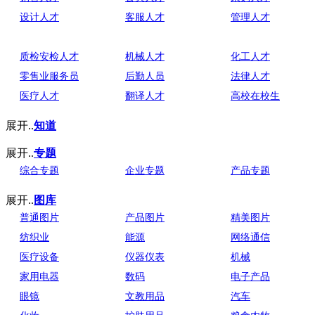
设计人才
客服人才
管理人才
质检安检人才
机械人才
化工人才
零售业服务员
后勤人员
法律人才
医疗人才
翻译人才
高校在校生
展开..
知道
展开..
专题
综合专题
企业专题
产品专题
展开..
图库
普通图片
产品图片
精美图片
纺织业
能源
网络通信
医疗设备
仪器仪表
机械
家用电器
数码
电子产品
眼镜
文教用品
汽车