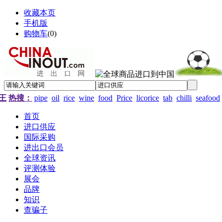
收藏本页
手机版
购物车
(
0
)
王
热搜：
pipe
oil
rice
wine
food
Price
licorice
tab
chilli
seafood
首页
进口供应
国际采购
进出口会员
全球资讯
评测体验
展会
品牌
知识
查骗子