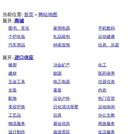
当前位置:
首页
»
网站地图
展开..
商城
图书、音乐
家用电器
手机数码
个护化妆
礼品箱包
运动健康
汽车用品
钟表首饰
玩具、乐器
展开..
进口供应
橡塑
冶金矿产
化工
建材
能源
医药保养
五金工具
电工电器
仪器仪表
女装
童装
内衣
配饰
运动户外
热门百货
美容护肤
日化清洁母婴
运动休闲
工艺品
玩具
办公文教
物流服务
展会信息
商旅服务
设计制作
旅游景区
生活服务