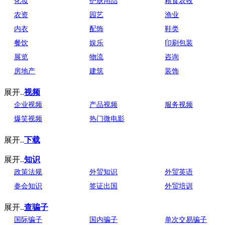
化妆
护肤用品
粮食农牧
农资
园艺
渔业
内衣
配饰
鞋类
餐饮
娱乐
印刷包装
展览
物流
咨询
房地产
建筑
装饰
展开..
视频
企业视频
产品视频
服务视频
爆笑视频
热门微电影
展开..
下载
展开..
知识
政策法规
外贸知识
外贸英语
参会知识
签证出国
外贸培训
展开..
查骗子
国际骗子
国内骗子
单次交易骗子