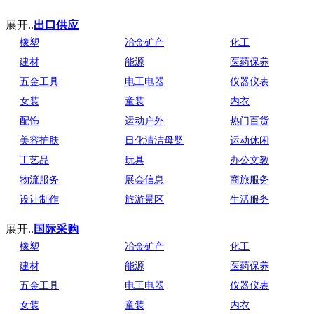
展开..
出口供应
橡塑
冶金矿产
化工
建材
能源
医药保养
五金工具
电工电器
仪器仪表
女装
童装
内衣
配饰
运动户外
热门百货
美容护肤
日化清洁母婴
运动休闲
工艺品
玩具
办公文教
物流服务
展会信息
商旅服务
设计制作
旅游景区
生活服务
展开..
国际采购
橡塑
冶金矿产
化工
建材
能源
医药保养
五金工具
电工电器
仪器仪表
女装
童装
内衣