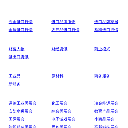
五金进口行情
进口品牌服饰
进口品牌家居
金属进口行情
农产品进口行情
塑料进口行情
财富人物
财经资讯
商业模式
进出口资讯
工业品
原材料
商务服务
新服务
运输工业类展会
化工展会
冶金能源展会
安防水暖展会
综合类展会
教育产品展会
国际展会
电子游戏展会
小商品展会
纺织服装类展会
团购类展会
高新科技展会