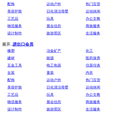
配饰
运动户外
热门百货
美容护肤
日化清洁母婴
运动休闲
工艺品
玩具
办公文教
物流服务
展会信息
商旅服务
设计制作
旅游景区
生活服务
展开..
进出口会员
橡塑
冶金矿产
化工
建材
能源
医药保养
五金工具
电工电器
仪器仪表
女装
童装
内衣
配饰
运动户外
热门百货
美容护肤
日化清洁母婴
运动休闲
工艺品
玩具
办公文教
物流服务
展会信息
商旅服务
设计制作
旅游景区
生活服务