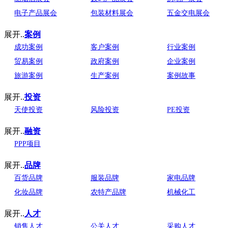
电子产品展会
包装材料展会
五金交电展会
展开..
案例
成功案例
客户案例
行业案例
贸易案例
政府案例
企业案例
旅游案例
生产案例
案例故事
展开..
投资
天使投资
风险投资
PE投资
展开..
融资
PPP项目
展开..
品牌
百货品牌
服装品牌
家电品牌
化妆品牌
农特产品牌
机械化工
展开..
人才
销售人才
公关人才
采购人才