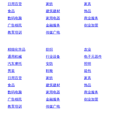
日用百货
家纺
家具
食品
建筑建材
饰品
数码电脑
家用电器
商业服务
广告移民
金融服务
创业加盟
教育培训
传媒广电
精细化学品
纺织
农业
通用机械
行业设备
电子元器件
汽车摩托
安防
照明
男装
鞋靴
箱包
日用百货
家纺
家具
食品
建筑建材
饰品
数码电脑
家用电器
商业服务
广告移民
金融服务
创业加盟
教育培训
传媒广电