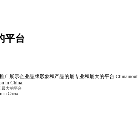
的平台
展示企业品牌形象和产品的最专业和最大的平台 Chinainout
ion in China.
和最大的平台
on in China.