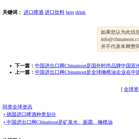
关键词：
进口啤酒
进口饮料
beer
drink
如果您认为此信
info@chin
并不代表本网赞
下一篇：
中国进出口网Chinainout是国外时尚品牌中国
上一篇：
中国进出口网Chinainout是全球橄榄油企业
[
全球资
同类全球资讯
• 德国进口啤酒种类划分
• 中国进出口网Chinainout是矿泉水、面霜、橄榄油