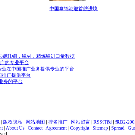
中国盘锦港迎首艘进境
未锻轧铜，铜材，精炼铜进口量数据
广的专业平台
树脂企业在中国推广业务提供专业的平台
中国推广提供平台
广业务的平台
|
版权隐私
|
网站地图
|
排名推广
|
网站留言
|
RSS订阅
|
豫B2-200
nt
|
About Us
|
Contact
|
Agreement
|
Copyright
|
Sitemap
|
Spread
|
Gue
ved