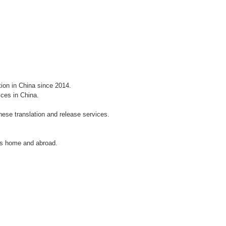
ion in China since 2014.
ices in China.
nese translation and release services.
ers home and abroad.