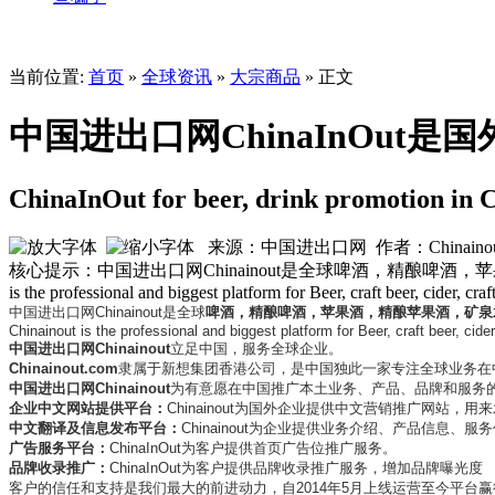
当前位置:
首页
»
全球资讯
»
大宗商品
» 正文
中国进出口网ChinaInOu
ChinaInOut for beer, drink promotion in 
来源：中国进出口网 作者：Chinaino
核心提示：中国进出口网Chinainout是全球啤酒，精酿啤酒
is the professional and biggest platform for Beer, craft beer, cider, cr
中国进出口网Chinainout是全球
啤酒，精酿啤酒，苹果酒，精酿苹果酒，矿泉
Chinainout is the professio
nal and biggest platform for Beer, craft beer, cide
中国进出口网Chinainout
立足中国，服务全球企业。
Chinainout.com
隶属于新想集团香港公司，是中国独此一家专注全球业务在中
中国进出口网Chinainout
为有意愿在中国推广本土业务、产品、品牌和服务
企业中文网站提供平台：
Chinainout为国外企业提供中文营销推广网站
中文翻译及信息发布平台：
Chinainout为企业提供业务介绍、产品信息
广告服务平台：
ChinaInOut为客户提供首页广告位推广服务。
品牌收录推广：
ChinaInOut为客户提供品牌收录推广服务，增加品牌曝光度
客户的信任和支持是我们最大的前进动力，自2014年5月上线运营至今平台