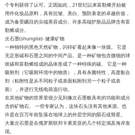
个专利获得了认可。正因如此，21世纪以来富勒烯开始被
用作化妆品原料，具有抗皱、美白、预防衰老的卓越价值，
成为备受瞩目的尖端美容成分。许多高端护肤品品牌含有富
勒烯成分。
次石墨(shungite)- 健康矿物
一种独特的黑色天然矿物，闪锌矿看起来像一块煤。 它是
无定形碳和石墨之间的中间产品。是一种矿物包含微细的球
状碳和富勒烯组成的晶体形成了一种特殊的碳。 它是一种
吸附剂（它吸附环境中的物质），具有杀菌特性，高度黏合
剂（粘附性是从不同粒子或表面粘附到另一个粒子或表
面），并进行无线电筛选行动。
在其他矿物的世界里很少见到像次石墨般具有的功能和成分
含的矿物石。 一些专家认为，这块石头没有其他来源。也
许是在百万年前坠落在地球上的外层空间的陨石或彗星。
大量次石墨是在俄罗斯联邦卡累里亚的几个特定湖及海岸发
现。